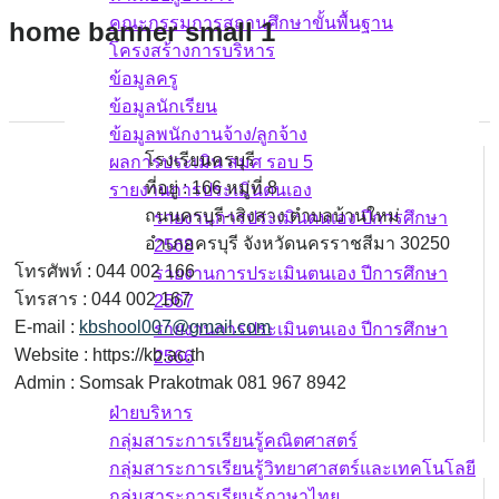
คณะกรรมการสถานศึกษาขั้นพื้นฐาน
home banner small 1
โครงสร้างการบริหาร
ข้อมูลครู
ข้อมูลนักเรียน
ข้อมูลพนักงานจ้าง/ลูกจ้าง
โรงเรียนครบุรี
ผลการประเมิน สมศ รอบ 5
ที่อยู่ : 166 หมู่ที่ 8
รายงานการประเมินตนเอง
ถนนครบุรี-เสิงสาง ตำบลบ้านใหม่
รายงานการประเมินตนเอง ปีการศึกษา
อำเภอครบุรี จังหวัดนครราชสีมา 30250
2568
โทรศัพท์ : 044 002 166
รายงานการประเมินตนเอง ปีการศึกษา
โทรสาร : 044 002 167
2567
E-mail :
kbshool007@gmail.com
รายงานการประเมินตนเอง ปีการศึกษา
Website : https://kb.ac.th
2566
Admin : Somsak Prakotmak 081 967 8942
บุคลากร
ฝ่ายบริหาร
กลุ่มสาระการเรียนรู้คณิตศาสตร์
กลุ่มสาระการเรียนรู้วิทยาศาสตร์และเทคโนโลยี
กลุ่มสาระการเรียนรู้ภาษาไทย