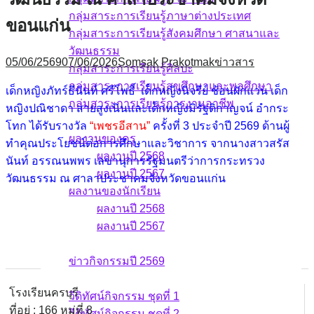
กลุ่มสาระการเรียนรู้ภาษาต่างประเทศ
ขอนแก่น
กลุ่มสาระการเรียนรู้สังคมศึกษา ศาสนาและ
วัฒนธรรม
05/06/2569
07/06/2026
Somsak Prakotmak
ข่าวสาร
กลุ่มสาระการเรียนรู้ศิลปะ
กลุ่มสาระการเรียนรู้สุขศึกษาและพลศึกษา
เด็กหญิงภัทร์ธีนันท์ ศรีโพธิ์ เด็กหญิงนิจรีย์ ช้อนผักแว่น เด็ก
กลุ่มสาระการเรียนรู้การงานอาชีพ
หญิงปณิชาดา สายสูงเนินและเด็กหญิงมิรัฐติกาญจน์ อำกระ
ผลงาน
โทก ได้รับรางวัล
“เพชรอีสาน”
ครั้งที่ 3 ประจำปี 2569 ด้านผู้
ผลงานของครู
ทำคุณประโยชน์ต่อการศึกษาและวิชาการ จากนางสาวสรัส
ผลงานปี 2568
นันท์ อรรณนพพร เลขานุการรัฐมนตรีว่าการกระทรวง
ผลงานปี 2567
วัฒนธรรม ณ ศาลาประชาคมจังหวัดขอนแก่น
ผลงานของนักเรียน
ผลงานปี 2568
ผลงานปี 2567
ข่าวกิจกรรม
ข่าวกิจกรรมปี 2569
วีดิทัศน์กิจกรรม
โรงเรียนครบุรี
วีดิทัศน์กิจกรรม ชุดที่ 1
ที่อยู่ : 166 หมู่ที่ 8
วีดิทัศน์กิจกรรม ชุดที่ 2