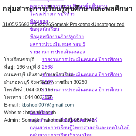
คณะกรรมการสถานศึกษาขั้นพื้นฐาน
กลุ่มสาระการเรียนรู้สุขศึกษาและพลศึกษา
โครงสร้างการบริหาร
ข้อมูลครู
31/05/2569
31/05/2026
Somsak Prakotmak
Uncategorized
ข้อมูลนักเรียน
ข้อมูลพนักงานจ้าง/ลูกจ้าง
ผลการประเมิน สมศ รอบ 5
รายงานการประเมินตนเอง
โรงเรียนครบุรี
รายงานการประเมินตนเอง ปีการศึกษา
ที่อยู่ : 166 หมู่ที่ 8
2568
ถนนครบุรี-เสิงสาง ตำบลบ้านใหม่
รายงานการประเมินตนเอง ปีการศึกษา
อำเภอครบุรี จังหวัดนครราชสีมา 30250
2567
โทรศัพท์ : 044 002 166
รายงานการประเมินตนเอง ปีการศึกษา
โทรสาร : 044 002 167
2566
E-mail :
kbshool007@gmail.com
บุคลากร
Website : https://kb.ac.th
ฝ่ายบริหาร
Admin : Somsak Prakotmak 081 967 8942
กลุ่มสาระการเรียนรู้คณิตศาสตร์
กลุ่มสาระการเรียนรู้วิทยาศาสตร์และเทคโนโลยี
กลุ่มสาระการเรียนรู้ภาษาไทย